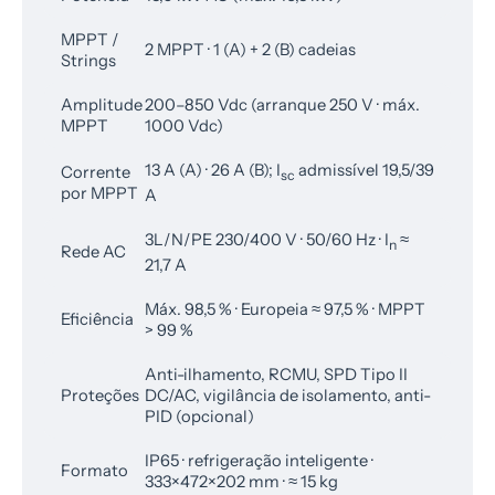
MPPT /
2 MPPT · 1 (A) + 2 (B) cadeias
Strings
Amplitude
200–850 Vdc (arranque 250 V · máx.
MPPT
1000 Vdc)
13 A (A) · 26 A (B); I
admissível 19,5/39
Corrente
sc
por MPPT
A
3L/N/PE 230/400 V · 50/60 Hz · I
≈
n
Rede AC
21,7 A
Máx. 98,5 % · Europeia ≈ 97,5 % · MPPT
Eficiência
> 99 %
Anti-ilhamento, RCMU, SPD Tipo II
Proteções
DC/AC, vigilância de isolamento, anti-
PID (opcional)
IP65 · refrigeração inteligente ·
Formato
333×472×202 mm · ≈ 15 kg