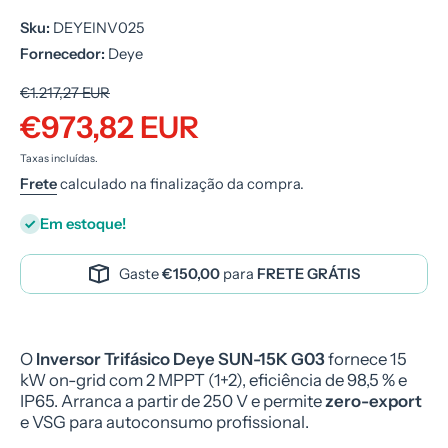
Sku:
DEYEINV025
Fornecedor:
Deye
€1.217,27 EUR
€973,82 EUR
Taxas incluídas.
Frete
calculado na finalização da compra.
Em estoque!
Gaste
€150,00
para
FRETE GRÁTIS
O
Inversor Trifásico Deye SUN-15K G03
fornece 15
kW on-grid com 2 MPPT (1+2), eficiência de 98,5 % e
IP65. Arranca a partir de 250 V e permite
zero-export
e VSG para autoconsumo profissional.