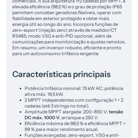
comerciais. A sua arquitetura 1+2 cadeias por MPPT, a
elevada eficiência (98,5 %) e o grau de proteção IP65
permitem conceber geradores flexíveis, operar com
fiabilidade em exterior protegido e obter mais
energia útil ao longo do ano. Incorpora funções de
zero-export
(injeção zero) através de medidor/CT
RS485, modo VSG e anti-PID opcional, além de
comunicações para monitorização e ajustes remotos.
Em resumo, um inversor robusto, eficiente e pronto
para um autoconsumo trifásico exigente.
Características principais
Potência trifásica nominal: 15 kW AC; potência
ativa máx. 16,5 kW.
2 MPPT independentes com configuração 1 + 2
cadeias (até 3 strings no total).
Amplitude MPPT alargada: 200–850 V;
tensão
DC máx. 1000 V
; arranque a 250 V.
Eficiência máxima de 98,5 % e eficiência MPPT >
99 % para maior rendimento anual.
Funções avançadas:
zero-export
, VSG e
anti-