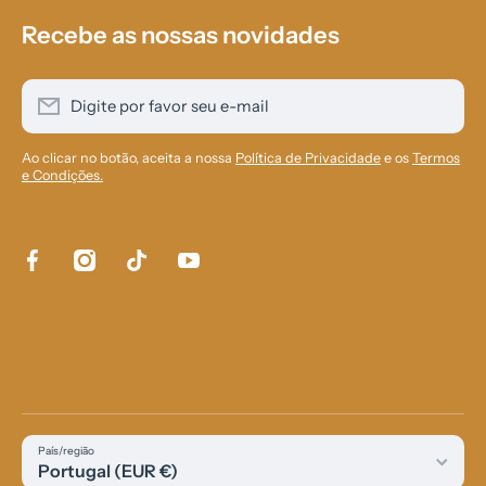
Recebe as nossas novidades
Digite por favor seu e-mail
Ao clicar no botão, aceita a nossa
Política de Privacidade
e os
Termos
e Condições.
facebookcom/aurensol84
instagramcom/aurensol_com/
tiktokcom/@aurensolcom
youtubecom/@Aurensol
País/região
Portugal (EUR €)