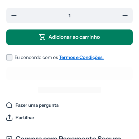
Diminuir a
Aumenta
quantidade
a
para
quantida
Inversor
para
Trifásico
Inversor
Adicionar ao carrinho
Solar
Trifásic
Deye Sun
Solar
15 kW
Deye Su
G03
15 kW
G03
Eu concordo com os
Termos e Condições.
Fazer uma pergunta
Partilhar
Compra com Pagamento Seguro