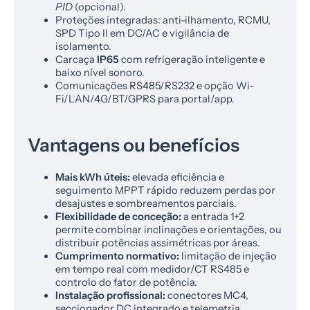
PID
(opcional).
Proteções integradas: anti-ilhamento, RCMU,
SPD Tipo II em DC/AC e vigilância de
isolamento.
Carcaça
IP65
com refrigeração inteligente e
baixo nível sonoro.
Comunicações RS485/RS232 e opção Wi-
Fi/LAN/4G/BT/GPRS para portal/app.
Vantagens ou benefícios
Mais kWh úteis:
elevada eficiência e
seguimento MPPT rápido reduzem perdas por
desajustes e sombreamentos parciais.
Flexibilidade de conceção:
a entrada 1+2
permite combinar inclinações e orientações, ou
distribuir potências assimétricas por áreas.
Cumprimento normativo:
limitação de injeção
em tempo real com medidor/CT RS485 e
controlo do fator de potência.
Instalação profissional:
conectores MC4,
seccionador DC integrado e telemetria