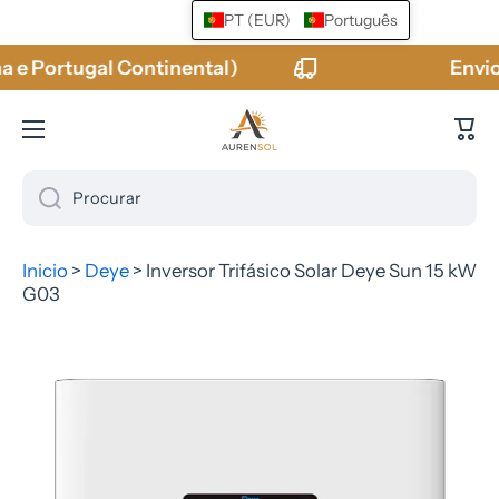
PT (EUR)
Português
Ir para o conteúdo
ugal Continental)
Envio GRÁTIS
Carr
Procurar
Inicio
>
Deye
>
Inversor Trifásico Solar Deye Sun 15 kW
G03
Pular para informações do produto