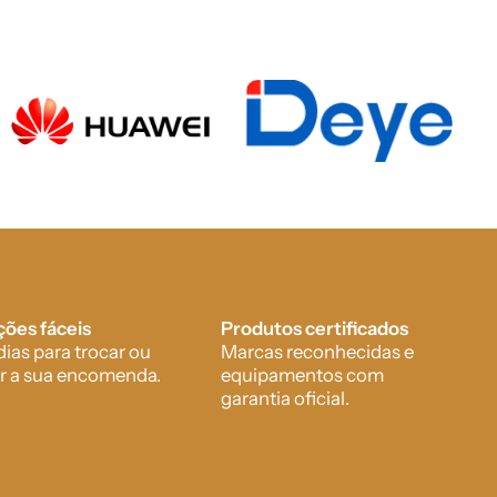
ões fáceis
Produtos certificados
dias para trocar ou
Marcas reconhecidas e
r a sua encomenda.
equipamentos com
garantia oficial.