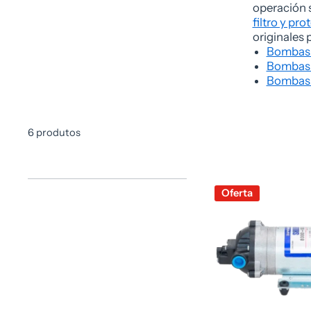
operación 
filtro y pr
originales
Bombas 
Bombas d
Bombas 
6 produtos
Oferta