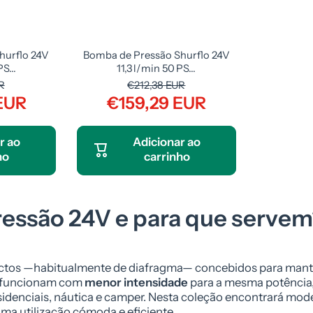
hurflo 24V
Bomba de Pressão Shurflo 24V
S...
11,3 l/min 50 PS...
R
€212,38 EUR
EUR
€159,29 EUR
r ao
Adicionar ao
ho
carrinho
ressão 24V e para que serve
ctos —habitualmente de diafragma— concebidos para man
, funcionam com
menor intensidade
para a mesma potência,
sidenciais, náutica e camper. Nesta coleção encontrará mod
ma utilização cómoda e eficiente.