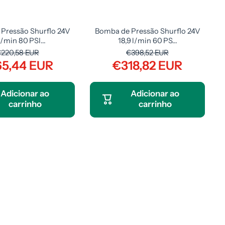
Pressão Shurflo 24V
Bomba de Pressão Shurflo 24V
 l/min 80 PSI...
18,9 l/min 60 PS...
220,58 EUR
€398,52 EUR
65,44 EUR
€318,82 EUR
Adicionar ao
Adicionar ao
carrinho
carrinho