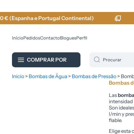
Ir para o conteúdo
a e Portugal Continental)
Envio G
Início
Pedidos
Contacto
Blogues
Perfil
COMPRAR POR
Procurar
Inicio
>
Bombas de Água
>
Bombas de Pressão
>
Bomba
Bombas d
Las
bombas
intensidad 
Son ideales
l/min y pr
fiable.
Elige esta 