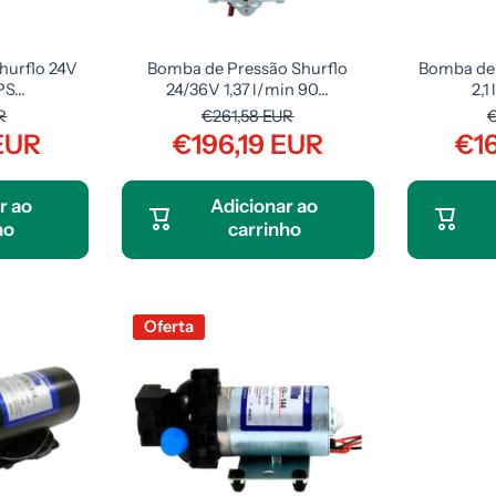
hurflo 24V
Bomba de Pressão Shurflo
Bomba de 
S...
24/36V 1,37 l/min 90...
2,1
R
€261,58 EUR
€
EUR
€196,19 EUR
€1
r ao
Adicionar ao
ho
carrinho
Oferta