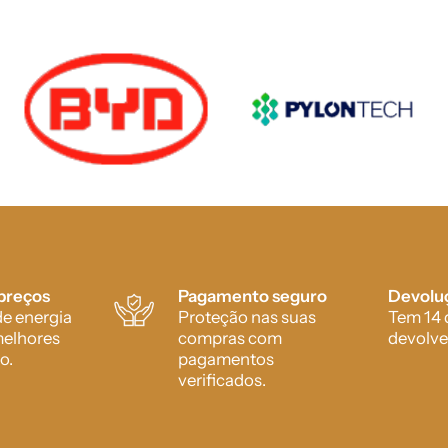
preços
Pagamento seguro
Devoluç
e energia
Proteção nas suas
Tem 14 
melhores
compras com
devolve
o.
pagamentos
verificados.