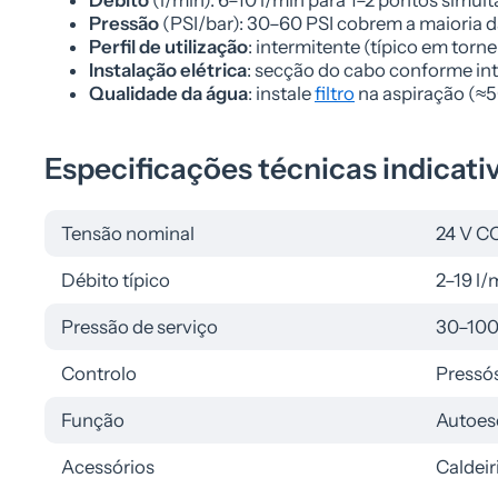
Pressão
(PSI/bar): 30–60 PSI cobrem a maioria das
Perfil de utilização
: intermitente (típico em torn
Instalação elétrica
: secção do cabo conforme in
Qualidade da água
: instale
filtro
na aspiração (≈5
Especificações técnicas indicati
Tensão nominal
24 V C
Débito típico
2–19 l/
Pressão de serviço
30–100 
Controlo
Pressós
Função
Autoes
Acessórios
Caldeir