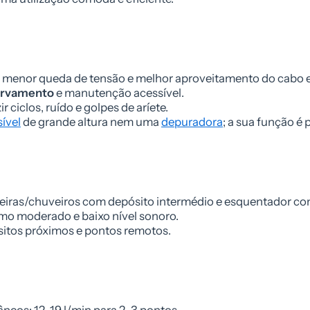
V, menor queda de tensão e melhor aproveitamento do cabo e
orvamento
e manutenção acessível.
r ciclos, ruído e golpes de aríete.
ível
de grande altura nem uma
depuradora
; a sua função é p
rneiras/chuveiros com depósito intermédio e esquentador co
mo moderado e baixo nível sonoro.
ósitos próximos e pontos remotos.
âneos; 12–19 l/min para 2–3 pontos.