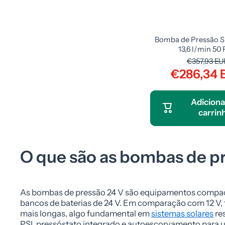
Bomba de Pressão S
13,6 l/min 50 P
€357,93 EU
€286,34 
Adiciona
carrin
O que são as bombas de p
As bombas de pressão 24 V são equipamentos compa
bancos de baterias de 24 V. Em comparação com 12 V
mais longas, algo fundamental em
sistemas solares
re
PSI, pressóstato integrado e autoescorvamento para u