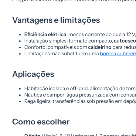
Vantagens e limitações
Eficiência elétrica
: menos corrente do que a 12 
Instalação simples: formato compacto,
autoesc
Conforto: compatíveis com
caldeirino
para reduzi
Limitações: não substituem uma
bomba submers
Aplicações
Habitação isolada e off-grid: alimentação de to
Náutica e camper: água pressurizada com consu
Rega ligeira, transferências sob pressão em dep
Como escolher
Débito
(l/min): 6–10 l/min para 1–2 pontos simult