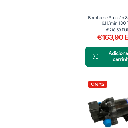
Bomba de Pressão S
6,1 l/min 100 P
€218,53 EU
€163,90 
Adiciona
carrin
Oferta