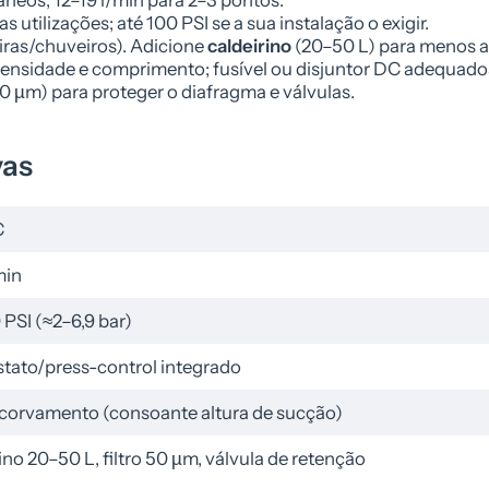
 utilizações; até 100 PSI se a sua instalação o exigir.
eiras/chuveiros). Adicione
caldeirino
(20–50 L) para menos ar
tensidade e comprimento; fusível ou disjuntor DC adequado
0 µm) para proteger o diafragma e válvulas.
vas
C
min
PSI (≈2–6,9 bar)
tato/press-control integrado
corvamento (consoante altura de sucção)
ino 20–50 L, filtro 50 µm, válvula de retenção