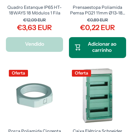
Quadro Estanque IP65 HT-
Prensaestopa Poliamida
18WAYS 18 Módulos 1 Fila
Pemsa PG21 11mm Ø13–18...
€12,09 EUR
€0,89 EUR
€3,63 EUR
€0,22 EUR
Vendido
Adicionar ao
carrinho
Oferta
Oferta
Porca Poliamida Cinzenta
Caixa Elétrica Schneider