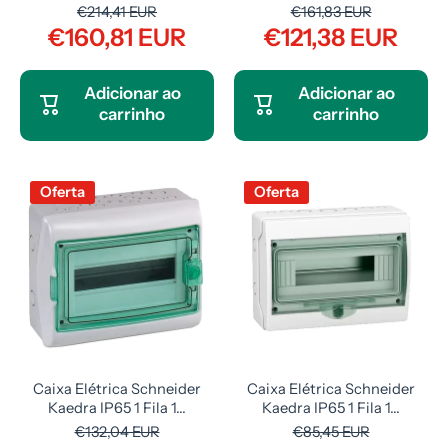
€214,41 EUR
€161,83 EUR
€160,81 EUR
€121,38 EUR
Adicionar ao
Adicionar ao
carrinho
carrinho
Oferta
Oferta
Caixa Elétrica Schneider
Caixa Elétrica Schneider
Kaedra IP65 1 Fila 1...
Kaedra IP65 1 Fila 1...
€132,04 EUR
€85,45 EUR