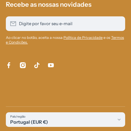
Recebe as nossas novidades
Digite por favor seu e-mail
Ao clicar no botão, aceita a nossa
Política de Privacidade
e os
Termos
e Condições.
facebookcom/aurensol84
instagramcom/aurensol_com/
tiktokcom/@aurensolcom
youtubecom/@Aurensol
País/região
Portugal (EUR €)