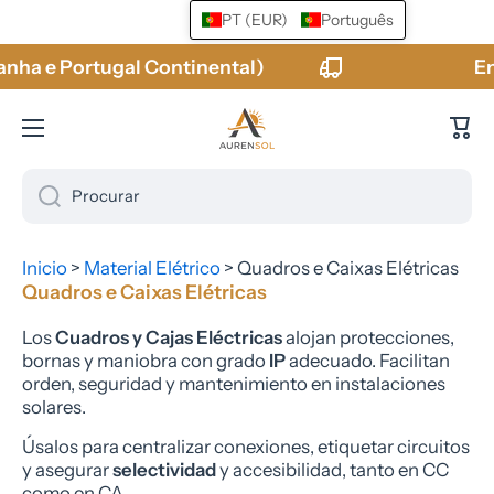
PT (EUR)
Português
Ir para o conteúdo
rtugal Continental)
Envio GRÁT
Carr
Procurar
Inicio
>
Material Elétrico
>
Quadros e Caixas Elétricas
Quadros e Caixas Elétricas
Los
Cuadros y Cajas Eléctricas
alojan protecciones,
bornas y maniobra con grado
IP
adecuado. Facilitan
orden, seguridad y mantenimiento en instalaciones
solares.
Úsalos para centralizar conexiones, etiquetar circuitos
y asegurar
selectividad
y accesibilidad, tanto en CC
como en CA.