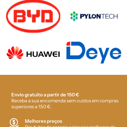
Envio gratuito a partir de 150 €
Receba a sua encomenda sem custos em compras
superiores a 150 €.
Melhores preços