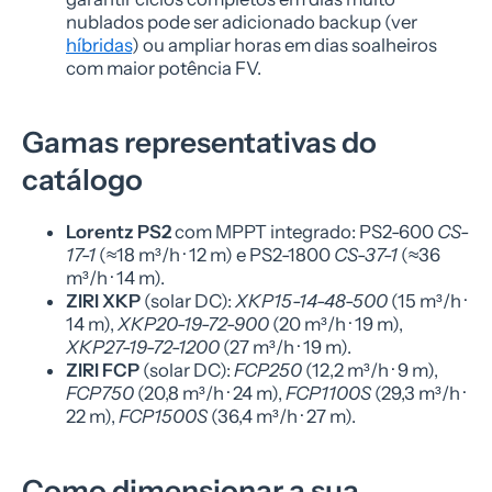
nublados pode ser adicionado backup (ver
híbridas
) ou ampliar horas em dias soalheiros
com maior potência FV.
Gamas representativas do
catálogo
Lorentz PS2
com MPPT integrado: PS2-600
CS-
17-1
(≈18 m³/h · 12 m) e PS2-1800
CS-37-1
(≈36
m³/h · 14 m).
ZIRI XKP
(solar DC):
XKP15-14-48-500
(15 m³/h ·
14 m),
XKP20-19-72-900
(20 m³/h · 19 m),
XKP27-19-72-1200
(27 m³/h · 19 m).
ZIRI FCP
(solar DC):
FCP250
(12,2 m³/h · 9 m),
FCP750
(20,8 m³/h · 24 m),
FCP1100S
(29,3 m³/h ·
22 m),
FCP1500S
(36,4 m³/h · 27 m).
Como dimensionar a sua