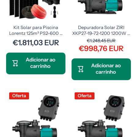
Kit Solar para Piscina
Depuradora Solar ZIRI
Lorentz 125m³ PS2-600 ...
XKP27-19-72-1200 1200W ...
€1.248,45 EUR
€1.811,03 EUR
€998,76 EUR
Adicionar ao
Adicionar ao
carrinho
carrinho
Oferta
Oferta