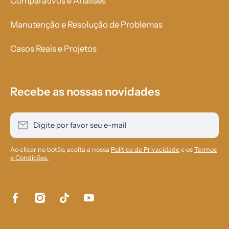
Comparativos e Análises
Manutenção e Resolução de Problemas
Casos Reais e Projetos
Recebe as nossas novidades
Digite por favor seu e-mail
Ao clicar no botão, aceita a nossa
Política de Privacidade
e os
Termos
e Condições.
facebookcom/aurensol84
instagramcom/aurensol_com/
tiktokcom/@aurensolcom
youtubecom/@Aurensol