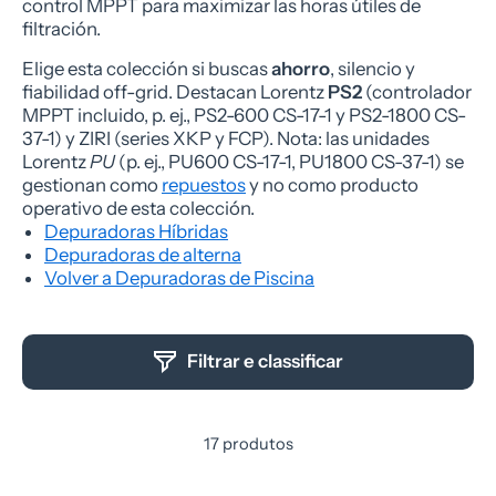
control MPPT para maximizar las horas útiles de
filtración.
Elige esta colección si buscas
ahorro
, silencio y
fiabilidad off-grid. Destacan Lorentz
PS2
(controlador
MPPT incluido, p. ej., PS2-600 CS-17-1 y PS2-1800 CS-
37-1) y ZIRI (series XKP y FCP). Nota: las unidades
Lorentz
PU
(p. ej., PU600 CS-17-1, PU1800 CS-37-1) se
gestionan como
repuestos
y no como producto
operativo de esta colección.
Depuradoras Híbridas
Depuradoras de alterna
Volver a Depuradoras de Piscina
Filtrar e classificar
17 produtos