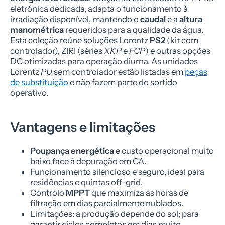
eletrónica dedicada, adapta o funcionamento à
irradiação disponível, mantendo o
caudal
e a
altura
manométrica
requeridos para a qualidade da água.
Esta coleção reúne soluções Lorentz
PS2
(kit com
controlador), ZIRI (séries
XKP
e
FCP
) e outras opções
DC otimizadas para operação diurna. As unidades
Lorentz
PU
sem controlador estão listadas em
peças
de substituição
e não fazem parte do sortido
operativo.
Vantagens e limitações
Poupança energética
e custo operacional muito
baixo face à depuração em CA.
Funcionamento silencioso e seguro, ideal para
residências e quintas off-grid.
Controlo
MPPT
que maximiza as horas de
filtração em dias parcialmente nublados.
Limitações: a produção depende do sol; para
garantir ciclos completos em dias muito