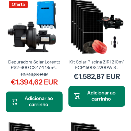
Oferta
Depuradora Solar Lorentz
Kit Solar Piscina ZIRI 210m³
PS2-600 CS-17-1 18m³...
FCP1500S 2200W 3...
€1.743,28 EUR
€1.582,87 EUR
€1.394,62 EUR
Adicionar ao
Adicionar ao
carrinho
carrinho