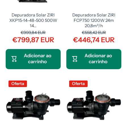
Depuradora Solar ZIRI
Depuradora Solar ZIRI
XKP15-14-48-500 500W
FCP750 1200W 24m
14...
20,8m³/h
€999,84 EUR
€558,42 EUR
€799,87 EUR
€446,74 EUR
Adicionar ao
Adicionar ao
carrinho
carrinho
Oferta
Oferta