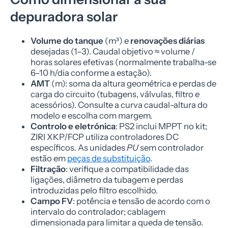
depuradora solar
Volume do tanque
(m³) e
renovações diárias
desejadas (1–3). Caudal objetivo ≈ volume /
horas solares efetivas (normalmente trabalha-se
6–10 h/dia conforme a estação).
AMT
(m): soma da altura geométrica e perdas de
carga do circuito (tubagens, válvulas, filtro e
acessórios). Consulte a curva caudal-altura do
modelo e escolha com margem.
Controlo e eletrónica
: PS2 inclui MPPT no kit;
ZIRI XKP/FCP utiliza controladores DC
específicos. As unidades
PU
sem controlador
estão em
peças de substituição
.
Filtração
: verifique a compatibilidade das
ligações, diâmetro da tubagem e perdas
introduzidas pelo filtro escolhido.
Campo FV
: potência e tensão de acordo com o
intervalo do controlador; cablagem
dimensionada para limitar a queda de tensão.