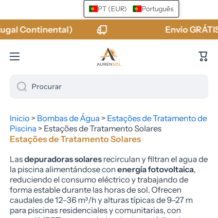
PT (EUR)
Português
Ir para o conteúdo
ental)
Envio GRÁTIS em encomen
Carr
Procurar
Inicio
>
Bombas de Água
>
Estações de Tratamento de
Piscina
>
Estações de Tratamento Solares
Estações de Tratamento Solares
Las
depuradoras solares
recirculan y filtran el agua de
la piscina alimentándose con
energía fotovoltaica
,
reduciendo el consumo eléctrico y trabajando de
forma estable durante las horas de sol. Ofrecen
caudales de 12–36 m³/h y alturas típicas de 9–27 m
para piscinas residenciales y comunitarias, con