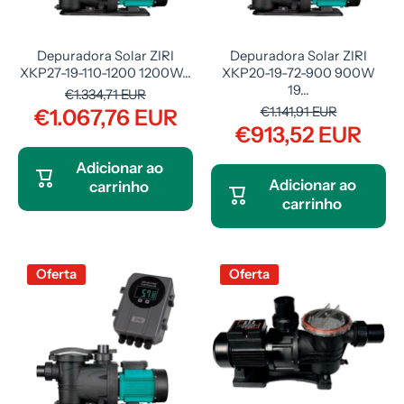
Depuradora Solar ZIRI
Depuradora Solar ZIRI
XKP27-19-110-1200 1200W...
XKP20-19-72-900 900W
19...
€1.334,71 EUR
€1.141,91 EUR
€1.067,76 EUR
€913,52 EUR
Adicionar ao
Adicionar ao
carrinho
carrinho
Oferta
Oferta