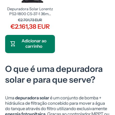
Depuradora Solar Lorentz
PS2-1800 CS-37-1 36m...
€2.701,73 EUR
€2.161,38 EUR
Adicionar ao
carrinho
O que é uma depuradora
solar e para que serve?
Uma
depuradora solar
é um conjunto de bomba +
hidráulica de filtração concebido para mover a água
do tanque através do filtro utilizando exclusivamente
energia fotovoltaica
. Graças ao controlador MPPT ou